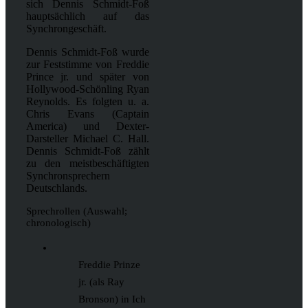
sich Dennis Schmidt-Foß
hauptsächlich auf das
Synchrongeschäft.
Dennis Schmidt-Foß wurde
zur Feststimme von Freddie
Prince jr. und später von
Hollywood-Schönling Ryan
Reynolds. Es folgten u. a.
Chris Evans (Captain
America) und Dexter-
Darsteller Michael C. Hall.
Dennis Schmidt-Foß zählt
zu den meistbeschäftigten
Synchronsprechern
Deutschlands.
Sprechrollen (Auswahl;
chronologisch)
Freddie Prinze
jr. (als Ray
Bronson) in Ich