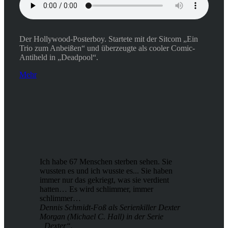
Der Hollywood-Posterboy. Startete mit der Sitcom „Ein
Trio zum Anbeißen“ und überzeugte als cooler Comic-
Antiheld in „Deadpool“.
Mehr
Ich habe 67 Menschen sterben sehen. Sie
wussten es und ich wusste es... Sie haben
immer nur das gekriegt, was sie verdient
hatten… Es wird schlimmer, immer
schlimmer…
Dennis Schmidt-Foß als Serienkiller Dexter
Morgan (Michael C. Hall) in der Serie
„Dexter“.