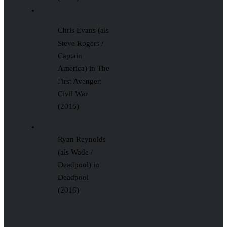
Chris Evans (als
Steve Rogers /
Captain
America) in The
First Avenger:
Civil War
(2016)
Ryan Reynolds
(als Wade /
Deadpool) in
Deadpool
(2016)