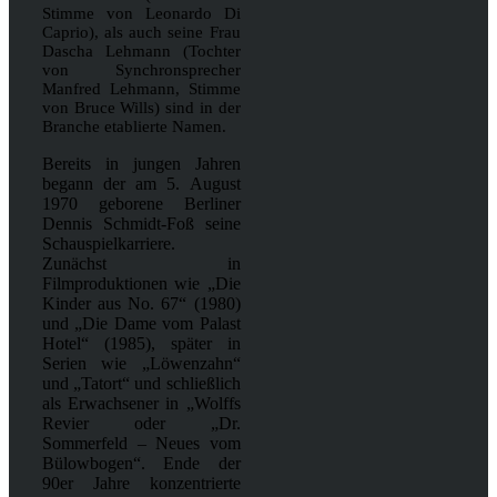
Stimme von Leonardo Di
Caprio), als auch seine Frau
Dascha Lehmann (Tochter
von Synchronsprecher
Manfred Lehmann, Stimme
von Bruce Wills) sind in der
Branche etablierte Namen.
Bereits in jungen Jahren
begann der am 5. August
1970 geborene Berliner
Dennis Schmidt-Foß seine
Schauspielkarriere.
Zunächst in
Filmproduktionen wie „Die
Kinder aus No. 67“ (1980)
und „Die Dame vom Palast
Hotel“ (1985), später in
Serien wie „Löwenzahn“
und „Tatort“ und schließlich
als Erwachsener in „Wolffs
Revier oder „Dr.
Sommerfeld – Neues vom
Bülowbogen“. Ende der
90er Jahre konzentrierte