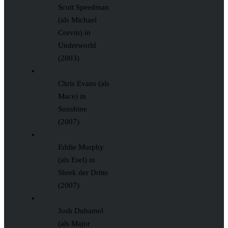
Scott Speedman
(als Michael
Corvin) in
Underworld
(2003)
Chris Evans (als
Mace) in
Sunshine
(2007)
Eddie Murphy
(als Esel) in
Shrek der Dritte
(2007)
Josh Duhamel
(als Major