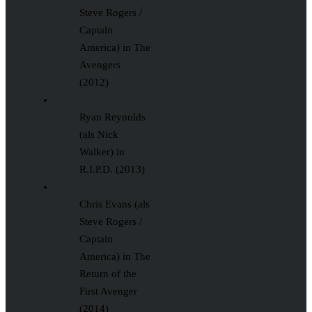
Steve Rogers /
Captain
America) in The
Avengers
(2012)
Ryan Reynolds
(als Nick
Walker) in
R.I.P.D. (2013)
Chris Evans (als
Steve Rogers /
Captain
America) in The
Return of the
First Avenger
(2014)