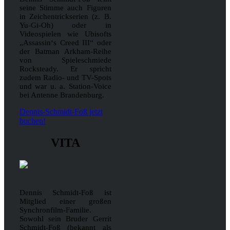
seine Stimme auch Figuren
in Zeichentrickserien (z. B.
Yu-Gi-Oh) oder in
Videospielen wie Ubisofts
„Assassin‘s Creed III“ oder
der Batman Arkham-Reihe
von Spieleschmiede
Rocksteady. Er spricht
zudem Radio- und TV-Spots
und war u. a. Station-Voice
bei Antenne Brandenburg.
Dennis-Schmidt-Foß jetzt
buchen!
VITA
Dennis Schmidt-Foß ist
Mitglied einer großen
Synchronfilm-Familie.
Sowohl sein Bruder Gerrit
Schmidt-Foß (bekannt als