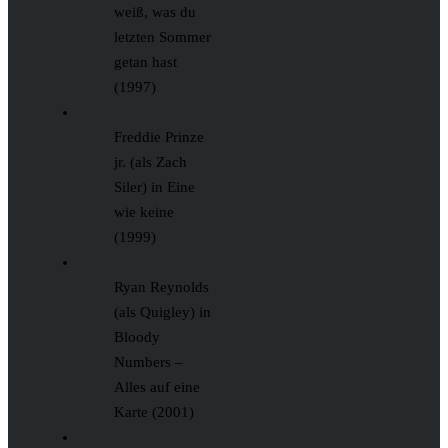
weiß, was du
letzten Sommer
getan hast
(1997)
Freddie Prinze
jr. (als Zach
Siler) in Eine
wie keine
(1999)
Ryan Reynolds
(als Quigley) in
Bloody
Numbers –
Alles auf eine
Karte (2001)