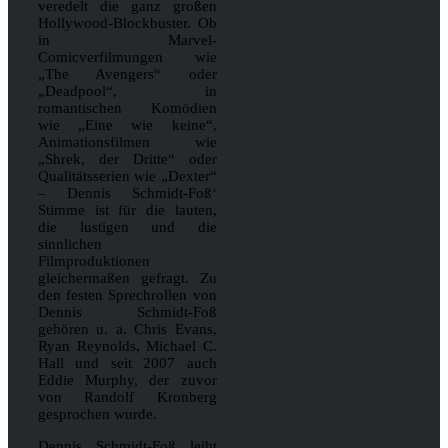
veredelt die ganz großen
Hollywood-Blockbuster. Ob
in Marvel-
Comicverfilmungen wie
„The Avengers“ oder
„Deadpool“, in
romantischen Komödien
wie „Eine wie keine“,
Animationsfilmen wie
„Shrek, der Dritte“ oder
Qualitätsserien wie „Dexter“
– Dennis Schmidt-Foß‘
Stimme ist für die lauten,
die lustigen und die
sinnlichen
Filmproduktionen
gleichermaßen gefragt. Zu
den festen Sprechrollen von
Dennis Schmidt-Foß
gehören u. a. Chris Evans,
Ryan Reynolds, Michael C.
Hall und seit 2007 auch
Eddie Murphy, der zuvor
von Randolf Kronberg
gesprochen wurde.
Dennis Schmidt-Foß leiht