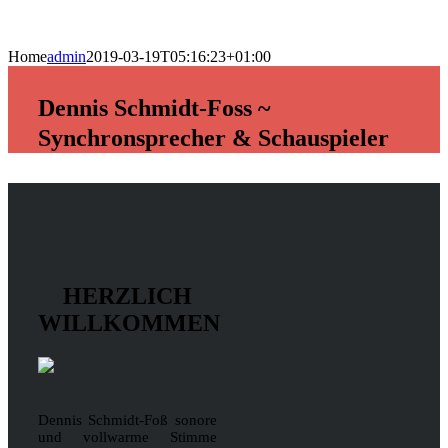
Home
admin
2019-03-19T05:16:23+01:00
Dennis Schmidt-Foss ~
Synchronsprecher & Schauspieler
HERZLICH
WILLKOMMEN
Dennis Schmidt-Foß sonore
und vollwarme Stimme