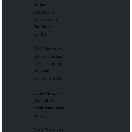
William
Lennox) in
Transformers –
Die Rache
(2009)
Ryan Reynolds
(als Hal Jordan /
Green Lantern)
in Green
Lantern (2011)
Eddie Murphy
(als Slide) in
Aushilfsgangster
(2011)
Chris Evans (als